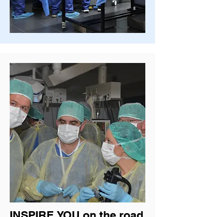
Next to hands-on training, the 
management of potential complications 
such as bleedings and perforations will 
be taught under guidance of an 
international faculty consisting of 
renowned experts in the field.

We hope that this unique workshop will 
serve the need for advanced training in 
this exciting and developing area of 
interventional endoscopy and look 
forward to welcoming you in Athens, 
Braga and Rotterdam!

COURSE DESCRIPTION

Fully equipped live porcine model 
workstations

INSPIRE.YOU on the road