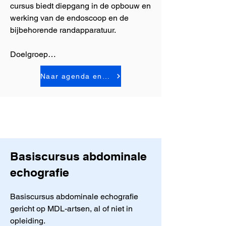
cursus biedt diepgang in de opbouw en 
werking van de endoscoop en de 
bijbehorende randapparatuur.

Doelgroep

Naar agenda en inschrijven
De workshop flexibele endoscopie is 
bij uitstek geschikt voor de beginnend 
endoscopist. De cursus is dan ook 
primair bedoeld voor maag-darm-
leverartsen in opleiding, maar ook 
internisten, kinderartsen, chirurgen in 
opleiding en verpleegkundig 
Basiscursus abdominale
endoscopisten zijn van harte welkom.

echografie
Inhoud

Basiscursus abdominale echografie 
gericht op MDL-artsen, al of niet in 
De workshop flexibele endoscopie is 
opleiding. 

een 2-daagse basiscursus in het 