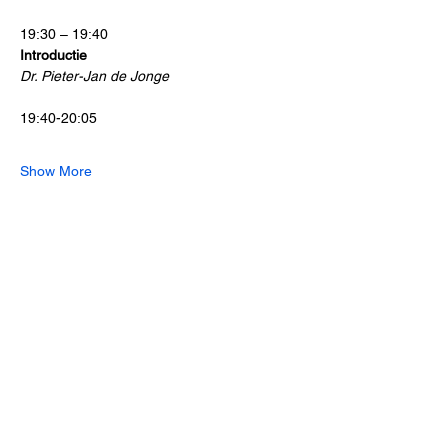
19:30 – 19:40 
Introductie
Dr. Pieter-Jan de Jonge
19:40-20:05
Show More
Share this event
Contact
Erasmus MC
PO Box 2040
3000 CA