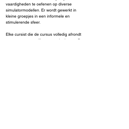
vaardigheden te oefenen op diverse 
simulatormodellen. Er wordt gewerkt in 
kleine groepjes in een informele en 
stimulerende sfeer.
Elke cursist die de cursus volledig afrondt 
ontvangt een certificaat van deelname. De 
cursus is erkend binnen het MDL 
opleidingsplan. Beide cursusdagen duren…
Show More
Share this event