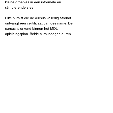
kleine groepjes in een informele en 
stimulerende sfeer.
Elke cursist die de cursus volledig afrondt 
ontvangt een certificaat van deelname. De 
cursus is erkend binnen het MDL 
opleidingsplan. Beide cursusdagen duren…
Show More
RSVP
Share this event