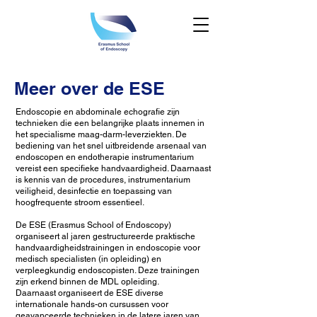
Meer over de ESE
Endoscopie en abdominale echografie zijn
technieken die een belangrijke plaats innemen in
het specialisme maag-darm-leverziekten. De
bediening van het snel uitbreidende arsenaal van
endoscopen en endotherapie instrumentarium
vereist een specifieke handvaardigheid. Daarnaast
is kennis van de procedures, instrumentarium
veiligheid, desinfectie en toepassing van
hoogfrequente stroom essentieel.
De ESE (Erasmus School of Endoscopy)
organiseert al jaren gestructureerde praktische
handvaardigheidstrainingen in endoscopie voor
medisch specialisten (in opleiding) en
verpleegkundig endoscopisten. Deze trainingen
zijn erkend binnen de MDL opleiding.
Daarnaast organiseert de ESE diverse
internationale hands-on cursussen voor
geavanceerde technieken in de latere jaren van