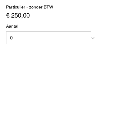
Particulier - zonder BTW
€ 250,00
Aantal
Bedrijven - Factuur met BTW
€ 302,50
Aantal
Totaal
€ 0,00
Betalen