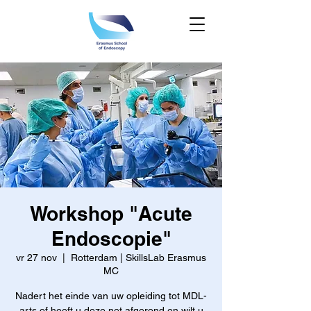
Workshop "Acute
Endoscopie"
vr 27 nov
  |  
Rotterdam | SkillsLab Erasmus
MC
Nadert het einde van uw opleiding tot MDL-
arts of heeft u deze net afgerond en wilt u