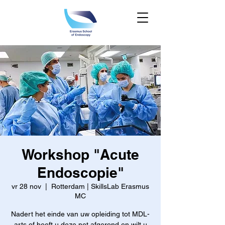
Workshop "Acute
Endoscopie"
vr 28 nov
  |  
Rotterdam | SkillsLab Erasmus
MC
Nadert het einde van uw opleiding tot MDL-
arts of heeft u deze net afgerond en wilt u