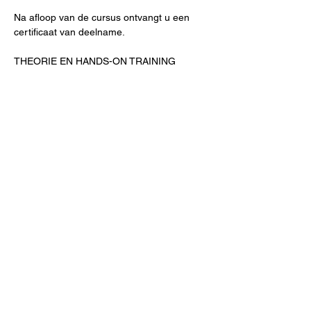
Na afloop van de cursus ontvangt u een 
certificaat van deelname.
THEORIE EN HANDS-ON TRAINING
Behandeling van acute bloedingen
Behandeling van complicaties
Meer weergeven
Deel dit evenement