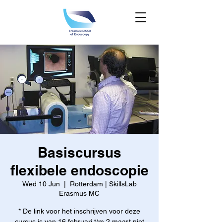
Basiscursus
flexibele endoscopie
Wed 10 Jun
  |  
Rotterdam | SkillsLab
Erasmus MC
* De link voor het inschrijven voor deze
cursus is van 16 februari t/m 2 maart niet