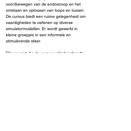
voortbewegen van de endoscoop en het 
ontstaan en oplossen van loops en lussen.
De cursus biedt een ruime gelegenheid om 
vaardigheden te oefenen op diverse 
simulatormodellen. Er wordt gewerkt in 
kleine groepjes in een informele en 
stimulerende sfeer.
Elke cursist die de cursus volledig afrondt 
ontvangt een certificaat van deelname. De 
cursus is erkend binnen het MDL 
opleidingsplan. Beide cursusdagen duren…
Show More
Share this event