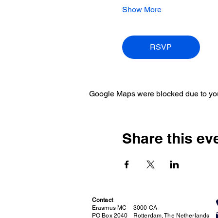
Show More
RSVP
Google Maps were blocked due to your
Share this ev
Contact
Erasmus MC
3000 CA
PO Box 2040
Rotterdam, The Netherlands