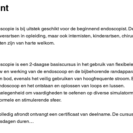
nt
copie is bij uitstek geschikt voor de beginnend endoscopist. De
rartsen in opleiding, maar ook internisten, kinderartsen, chirur
en zijn van harte welkom.
scopie is een 2-daagse basiscursus in het gebruik van flexibel
w en werking van de endoscoop en de bijbehorende randapparat
bod, evenals het veilig gebruiken van hoogfrequente stroom. E
doscoop en het ontstaan en oplossen van loops en lussen.
gelegenheid om vaardigheden te oefenen op diverse simulatormo
formele en stimulerende sfeer.
volledig afrondt ontvangt een certificaat van deelname. De cursu
susdagen duren…