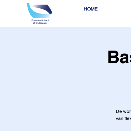
HOME
Ba
De work
van fle